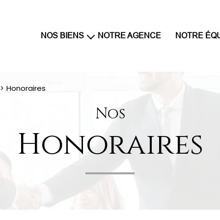
NOS BIENS
NOTRE AGENCE
NOTRE ÉQ
maisons et villas
appartements
Honoraires
terrains
parkings
Nos
Honoraires