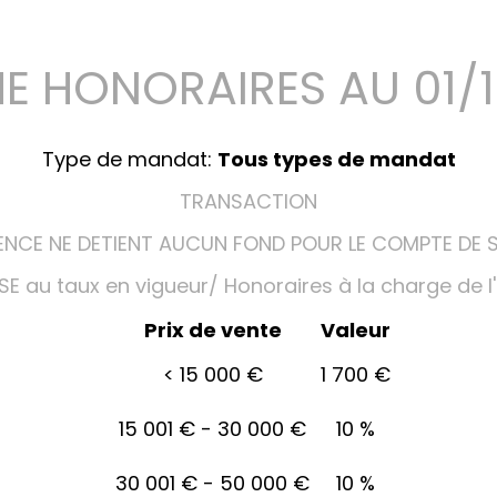
E HONORAIRES AU 01/1
Type de mandat:
Tous types de mandat
TRANSACTION
NCE NE DETIENT AUCUN FOND POUR LE COMPTE DE S
E au taux en vigueur/ Honoraires à la charge de 
Prix de vente
Valeur
<
15 000 €
1 700 €
15 001 € - 30 000 €
10 %
30 001 € - 50 000 €
10 %