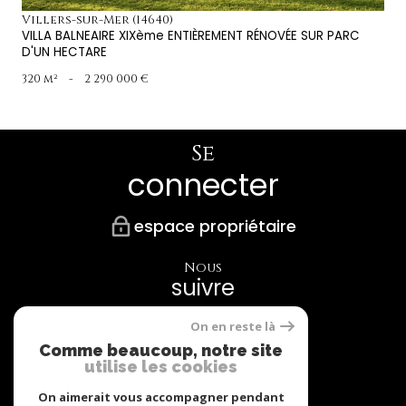
Villers-sur-Mer (14640)
VILLA BALNEAIRE XIXème ENTIÈREMENT RÉNOVÉE SUR PARC
D'UN HECTARE
320 m²
-
2 290 000 €
Se
connecter
espace propriétaire
Nous
suivre
On en reste là
Comme beaucoup, notre site
utilise les cookies
Nos
Partenaires
On aimerait vous accompagner pendant