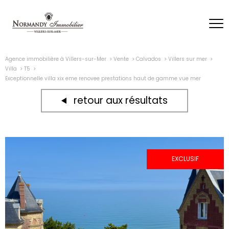
Agence immobilière à Villers-sur-Mer
Vente
Calvados
Villers sur mer
Villa
T5
Exceptionnelle villa xix eme renovee prestations haut de gamme vue mer
retour aux résultats
EXCLUSIF