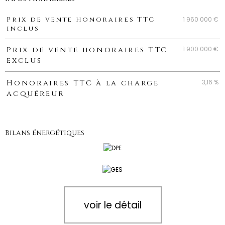
Caractéristiques
Valeurs
1 960 000 €
Prix de vente honoraires TTC
inclus
1 900 000 €
Prix de vente honoraires TTC
exclus
3,16 %
Honoraires TTC à la charge
acquéreur
Bilans énergétiques
voir le détail