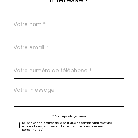
Nom
Fieldset
*
par
défaut
email
*
Téléphone
*
Message
Fieldset
*
par
défaut
Validation
* Champs obligatoires
j'ai pris connaissance de la politique de confidentialité et des
informations relatives au traitement de mes données
personnelles*