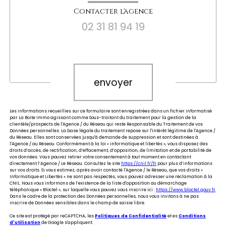
Contacter l'agence
02 31 81 94 19
Validation
envoyer
Les informations recueillies sur ce formulaire sont enregistrées dans un fichier informatisé
par La Boite Immo agissant comme Sous-traitant du traitement pour la gestion de la
clientèle/prospects de l'Agence / du Réseau qui reste Responsable du Traitement de vos
Données personnelles. La base légale du traitement repose sur l'intérêt légitime de l'Agence /
du Réseau. Elles sont conservées jusqu'à demande de suppression et sont destinées à
l'Agence / au Réseau. Conformément à la loi « informatique et libertés », vous disposez des
droits d’accès, de rectification, d’effacement, d’opposition, de limitation et de portabilité de
vos données. Vous pouvez retirer votre consentement à tout moment en contactant
directement l’Agence / Le Réseau. Consultez le site
https://cnil.fr/fr
pour plus d’informations
sur vos droits. Si vous estimez, après avoir contacté l'Agence / le Réseau, que vos droits «
Informatique et Libertés » ne sont pas respectés, vous pouvez adresser une réclamation à la
CNIL. Nous vous informons de l’existence de la liste d'opposition au démarchage
téléphonique « Bloctel », sur laquelle vous pouvez vous inscrire ici :
https://www.bloctel.gouv.fr
.
Dans le cadre de la protection des Données personnelles, nous vous invitons à ne pas
inscrire de Données sensibles dans le champ de saisie libre.
Ce site est protégé par reCAPTCHA, les
Politiques de Confidentialité
et es
Conditions
d'utilisation
de Google s'appliquent.