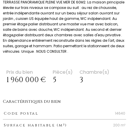
TERRASSE PANORAMIQUE PLEINE VUE MER DE 60M2. La maison principale
élevée sur trois niveaux se compose au suit : au rez de chaussée,
entrée indépendante ouvrant sur un beau séjour salon ouvrant sur
jardin , cuisien US équipée haut de gamme, WC indpéendant. Au
premier étage palier distribuant une master vue mer avec balcon,
salle de bains avec douche, WC indépendant. Au second et dernier
étage,palier distribuant deux chambres avec salles d'eau privative .
En dépendance entièrement reconstruite dans les règles de l'art, deux
suites, garage et hammam. Patio permettant le stationneent de deux
véhicules. Unique . NOUS CONSULTER .
Prix du bien
Pièce(s)
Chambre(s)
1 960 000 €
5
3
Caractéristiques du bien
Caractéristiques
Valeurs
14640
Code postal
200 m²
Surface habitable (m²)