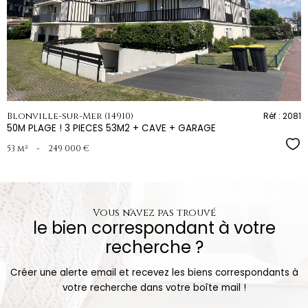
bien
Blonville-sur-Mer (14910)
Réf : 2081
50M PLAGE ! 3 PIECES 53M2 + CAVE + GARAGE
Sél
53 m²
-
249 000 €
Vous n'avez pas trouvé
le bien correspondant à votre
recherche ?
Créer une alerte email et recevez les biens correspondants à
votre recherche dans votre boîte mail !