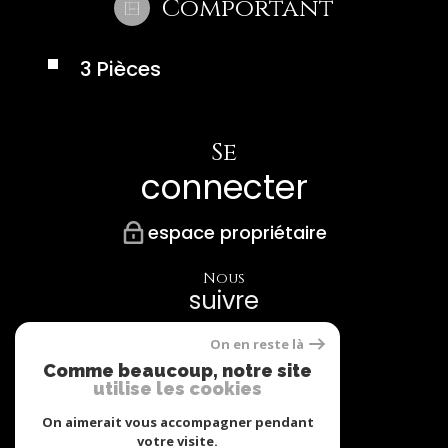
Comportant
3 Pièces
Se
connecter
espace propriétaire
Nous
suivre
On en reste là
Comme beaucoup, notre site
utilise les cookies
Nos
Partenaires
On aimerait vous accompagner pendant
votre visite.