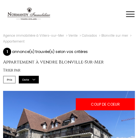
Agence immobilière à Villers-sur-Mer
Vente
Calvados
Blonville sur mer
Appartement
1
annonce(s) trouvée(s) selon vos critères
Appartement à vendre Blonville-Sur-Mer
Trier par
Prix
Date
COUP DE COEUR
voir le