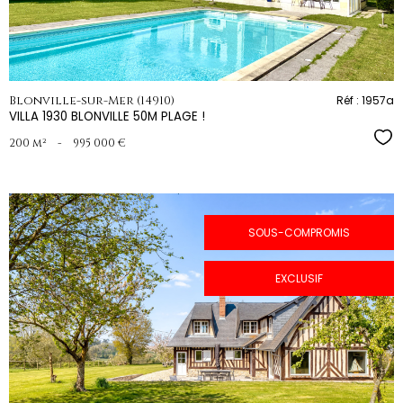
Blonville-sur-Mer (14910)
Réf : 1957a
VILLA 1930 BLONVILLE 50M PLAGE !
Sél
200 m²
-
995 000 €
SOUS-COMPROMIS
EXCLUSIF
voir le
bien