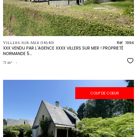
bien
Villers-sur-Mer (14640)
Réf : 1994
XXX VENDU PAR L'AGENCE XXXX VILLERS SUR MER ! PROPRIETÉ
NORMANDE 5...
Sél
71 m²
-
COUP DE COEUR
voir le
bien