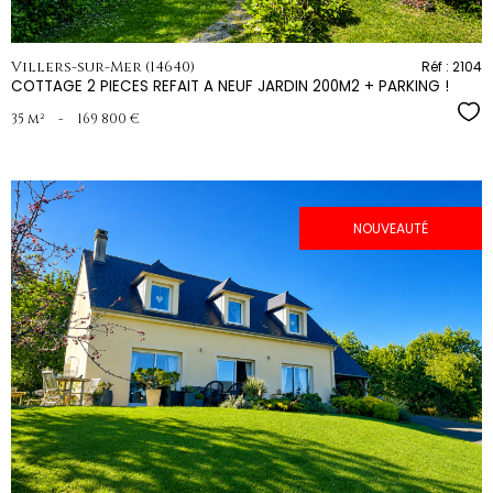
Villers-sur-Mer (14640)
Réf : 2104
COTTAGE 2 PIECES REFAIT A NEUF JARDIN 200M2 + PARKING !
Sél
35 m²
-
169 800 €
NOUVEAUTÉ
voir le
bien