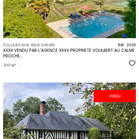
bien
Villers-sur-Mer (14640)
Réf : 2026
XXXX VENDU PAR L'AGENCE XXXX PROPRIETE VOLKAERT AU CALME
PROCHE...
Sél
200 m²
-
VENDU
voir le