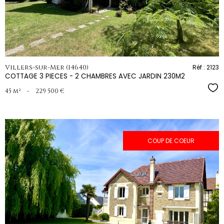
Villers-sur-Mer (14640)
Réf : 2123
COTTAGE 3 PIECES - 2 CHAMBRES AVEC JARDIN 230M2
Sél
45 m²
-
229 500 €
COUP DE COEUR
voir le
bien