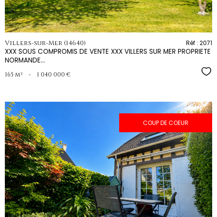
Villers-sur-Mer (14640)
Réf : 2071
XXX SOUS COMPROMIS DE VENTE XXX VILLERS SUR MER PROPRIETE
NORMANDE...
Sél
165 m²
-
1 040 000 €
COUP DE COEUR
voir le
bien