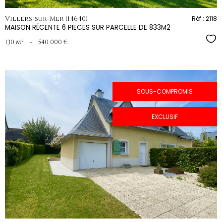
Villers-sur-Mer (14640)
Réf : 2118
MAISON RÉCENTE 6 PIECES SUR PARCELLE DE 833M2
Sél
130 m²
-
540 000 €
SOUS-COMPROMIS
EXCLUSIF
voir le
bien