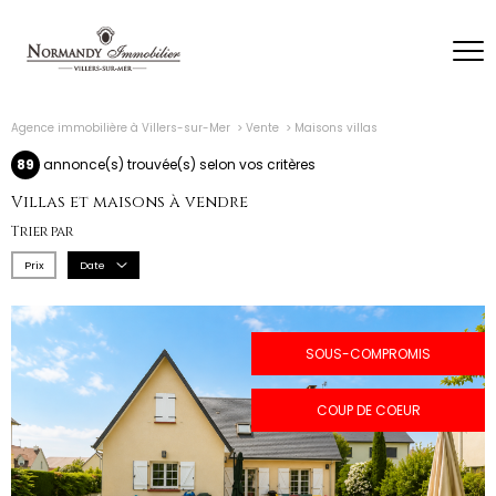
Agence immobilière à Villers-sur-Mer
Vente
Maisons villas
89
annonce(s) trouvée(s) selon vos critères
Villas et maisons à vendre
Trier par
Prix
Date
SOUS-COMPROMIS
COUP DE COEUR
voir le