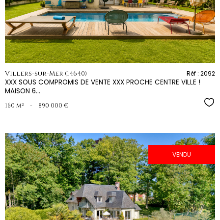
bien
Villers-sur-Mer (14640)
Réf : 2092
XXX SOUS COMPROMIS DE VENTE XXX PROCHE CENTRE VILLE !
MAISON 6...
Sél
160 m²
-
890 000 €
VENDU
voir le