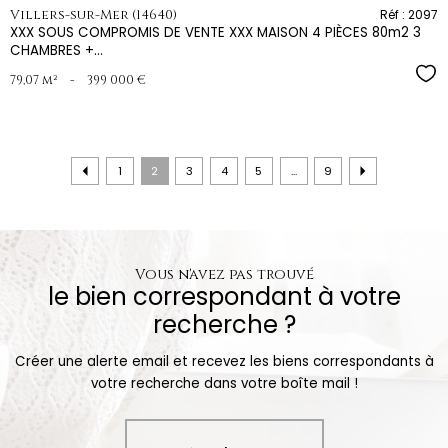
Villers-sur-Mer (14640)
Réf : 2097
XXX SOUS COMPROMIS DE VENTE XXX MAISON 4 PIÈCES 80m2 3
CHAMBRES +...
Sél
79,07 m²
-
399 000 €
1
2
3
4
5
...
9
Vous n'avez pas trouvé
le bien correspondant à votre
recherche ?
Créer une alerte email et recevez les biens correspondants à
votre recherche dans votre boîte mail !