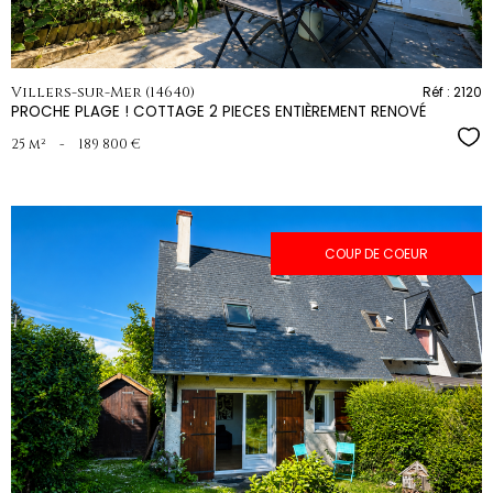
Villers-sur-Mer (14640)
Réf : 2120
PROCHE PLAGE ! COTTAGE 2 PIECES ENTIÈREMENT RENOVÉ
Sél
25 m²
-
189 800 €
COUP DE COEUR
voir le
bien