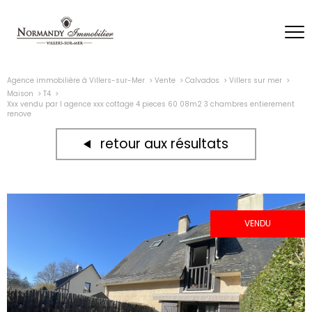
Agence immobilière à Villers-sur-Mer
Vente
Calvados
Villers sur mer
Maison
T4
Xxx vendu par l agence xxx cottage 4 pieces 60 08m2 3 chambres entierement
renove
retour aux résultats
VENDU