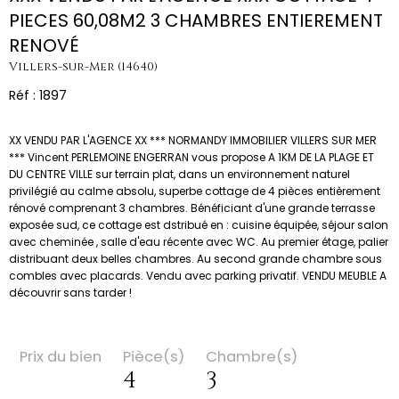
PIECES 60,08M2 3 CHAMBRES ENTIEREMENT
RENOVÉ
Villers-sur-Mer (14640)
Réf : 1897
XX VENDU PAR L'AGENCE XX *** NORMANDY IMMOBILIER VILLERS SUR MER
*** Vincent PERLEMOINE ENGERRAN vous propose A 1KM DE LA PLAGE ET
DU CENTRE VILLE sur terrain plat, dans un environnement naturel
privilégié au calme absolu, superbe cottage de 4 pièces entièrement
rénové comprenant 3 chambres. Bénéficiant d'une grande terrasse
exposée sud, ce cottage est dstribué en : cuisine équipée, séjour salon
avec cheminée , salle d'eau récente avec WC. Au premier étage, palier
distribuant deux belles chambres. Au second grande chambre sous
combles avec placards. Vendu avec parking privatif. VENDU MEUBLE A
découvrir sans tarder !
Prix du bien
Pièce(s)
Chambre(s)
4
3