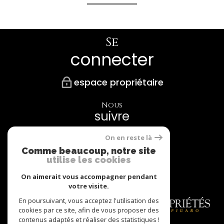
Se
connecter
espace propriétaire
Nous
suivre
On en reste là
Comme beaucoup, notre site
utilise les cookies
Nos
Partenaires
On aimerait vous accompagner pendant
votre visite.
En poursuivant, vous acceptez l'utilisation des
cookies par ce site, afin de vous proposer des
contenus adaptés et réaliser des statistiques !