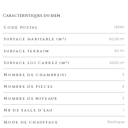
Caractéristiques du bien
Caractéristiques
Valeurs
14640
Code postal
60,08 m²
Surface habitable (m²)
40 m²
surface terrain
46,83 m²
Surface loi Carrez (m²)
3
Nombre de chambre(s)
4
Nombre de pièces
3
Nombre de niveaux
1
Nb de salle d'eau
Electrique
Mode de chauffage