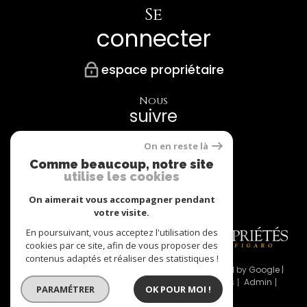
Se
connecter
espace propriétaire
Nous
suivre
On en reste là
Comme beaucoup, notre site
utilise les cookies
Nos
Partenaires
On aimerait vous accompagner pendant
votre visite.
En poursuivant, vous acceptez l'utilisation des
cookies par ce site, afin de vous proposer des
contenus adaptés et réaliser des statistiques !
© 2026 | Tous droits réservés | Traduction powered by Google |
Nos honoraires
Plan du site
Mentions légales
Admin
PARAMÉTRER
OK POUR MOI !
Partenaires
Politique RGPD
Cookies