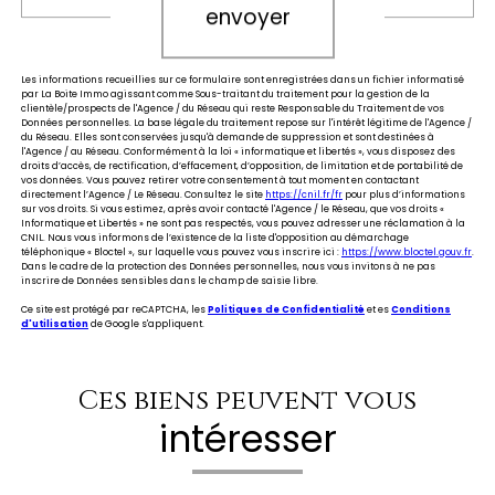
envoyer
Les informations recueillies sur ce formulaire sont enregistrées dans un fichier informatisé
par La Boite Immo agissant comme Sous-traitant du traitement pour la gestion de la
clientèle/prospects de l'Agence / du Réseau qui reste Responsable du Traitement de vos
Données personnelles. La base légale du traitement repose sur l'intérêt légitime de l'Agence /
du Réseau. Elles sont conservées jusqu'à demande de suppression et sont destinées à
l'Agence / au Réseau. Conformément à la loi « informatique et libertés », vous disposez des
droits d’accès, de rectification, d’effacement, d’opposition, de limitation et de portabilité de
vos données. Vous pouvez retirer votre consentement à tout moment en contactant
directement l’Agence / Le Réseau. Consultez le site
https://cnil.fr/fr
pour plus d’informations
sur vos droits. Si vous estimez, après avoir contacté l'Agence / le Réseau, que vos droits «
Informatique et Libertés » ne sont pas respectés, vous pouvez adresser une réclamation à la
CNIL. Nous vous informons de l’existence de la liste d'opposition au démarchage
téléphonique « Bloctel », sur laquelle vous pouvez vous inscrire ici :
https://www.bloctel.gouv.fr
.
Dans le cadre de la protection des Données personnelles, nous vous invitons à ne pas
inscrire de Données sensibles dans le champ de saisie libre.
Ce site est protégé par reCAPTCHA, les
Politiques de Confidentialité
et es
Conditions
d'utilisation
de Google s'appliquent.
Ces biens peuvent vous
intéresser