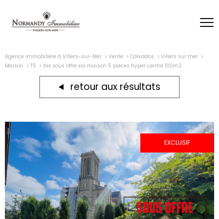
Agence immobilière à Villers-sur-Mer
Vente
Calvados
Villers sur mer
Maison
T5
Xxx sous offre xxx maison 5 pieces hyper centre 100m2
retour aux résultats
EXCLUSIF