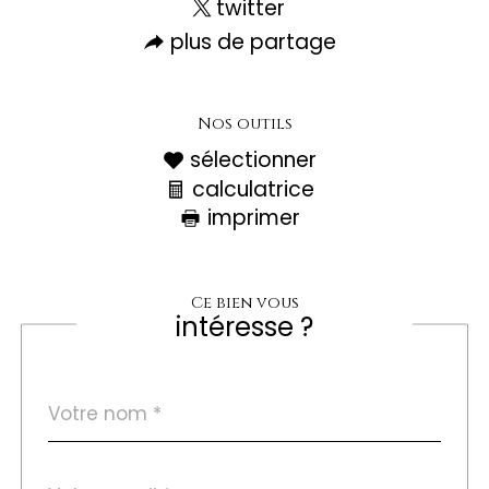
twitter
plus de partage
Nos outils
sélectionner
calculatrice
imprimer
Ce bien vous
intéresse ?
Nom
Fieldset
*
par
défaut
email