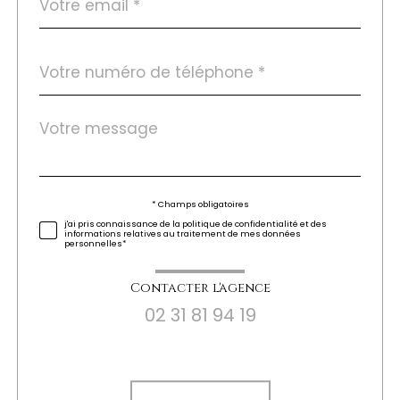
*
Téléphone
*
Message
Fieldset
*
par
défaut
Validation
* Champs obligatoires
j'ai pris connaissance de la politique de confidentialité et des
informations relatives au traitement de mes données
personnelles*
Contacter l'agence
02 31 81 94 19
Validation