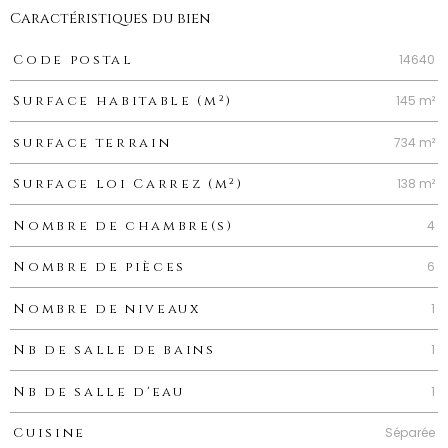
Caractéristiques du bien
Caractéristiques
Valeurs
14640
Code postal
145 m²
Surface habitable (m²)
734 m²
surface terrain
138 m²
Surface loi Carrez (m²)
4
Nombre de chambre(s)
6
Nombre de pièces
1
Nombre de niveaux
1
Nb de salle de bains
1
Nb de salle d'eau
Séparée
Cuisine