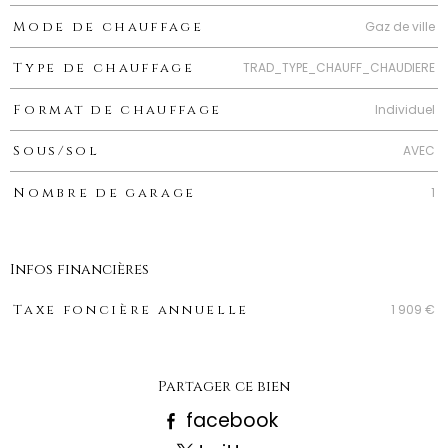
Gaz de ville
Mode de chauffage
TRAD_TYPE_CHAUFF_CHAUDIERE
Type de chauffage
Individuel
Format de chauffage
AVEC
Sous/sol
1
Nombre de garage
Infos financières
Caractéristiques
Valeurs
1 909 €
Taxe foncière annuelle
Partager ce bien
facebook