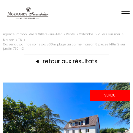
Agence immobilière à Villers-sur-Mer
Vente
Calvados
Villers sur mer
Maison
T6
Xxx vendu par nos soins xxx 500m plage au calme maison 6 pieces 140m2 sur
jardin 730m2
retour aux résultats
VENDU