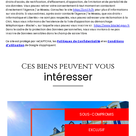
droits d’accès, de rectification, d’effacement, d’opposition, de limitation et de portabilité de
vos données. Vous pouvez retirer votre consentement à tout moment en contactant
directement l’Agence / Le Réseau. Consultez le site
https://cnil.fr/fr
pour plus d’informations
sur vos droits. Si vous estimez, après avoir contacté l'Agence / le Réseau, que vos droits «
Informatique et Libertés » ne sont pas respectés, vous pouvez adresser une réclamation à la
CNIL. Nous vous informons de l’existence de la liste d'opposition au démarchage
téléphonique « Bloctel », sur laquelle vous pouvez vous inscrire ici :
https://www.bloctel.gouv.fr
.
Dans le cadre de la protection des Données personnelles, nous vous invitons à ne pas
inscrire de Données sensibles dans le champ de saisie libre.
Ce site est protégé par reCAPTCHA, les
Politiques de Confidentialité
et es
Conditions
d'utilisation
de Google s'appliquent.
Ces biens peuvent vous
intéresser
SOUS-COMPROMIS
EXCLUSIF