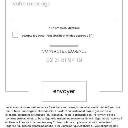
Message
Fieldset
*
par
défaut
Validation
* Champs obligatoires
j'accepte les conditions d'utilisation des données (*)*
Contacter l'agence
02 31 81 94 19
Validation
envoyer
Les informations recueillies sur ce formulaire sont enregistrées dans un fichier informatisé
par La Boite Immo agissant comme Sous-traitant du traitement pour la gestion de la
clientèle/prospects de l'Agence / du Réseau qui reste Responsable du Traitement de vos
Données personnelles. La base légale du traitement repose sur l'intérêt légitime de l'Agence /
du Réseau. Elles sont conservées jusqu'à demande de suppression et sont destinées à
l'Agence / au Réseau. Conformément à la loi « informatique et libertés », vous disposez des