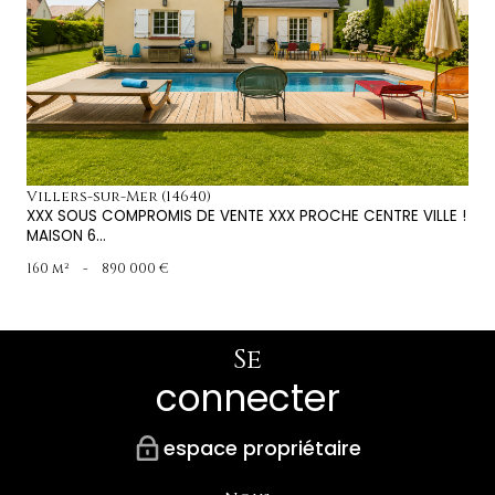
voir le bien
Villers-sur-Mer (14640)
XXX SOUS COMPROMIS DE VENTE XXX PROCHE CENTRE VILLE !
MAISON 6...
160 m²
-
890 000 €
Se
connecter
espace propriétaire