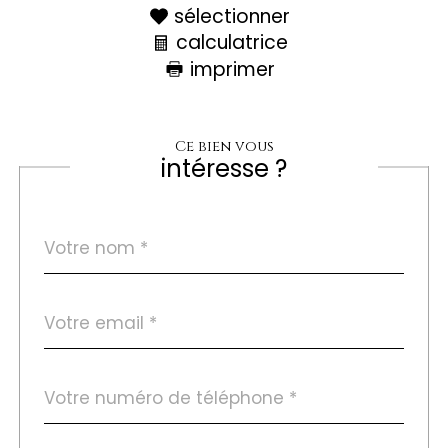
sélectionner
calculatrice
imprimer
Ce bien vous
intéresse ?
Nom
Fieldset
*
par
défaut
email
*
Téléphone
*