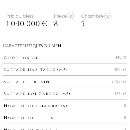
Prix du bien
Pièce(s)
Chambre(s)
1 040 000 €
8
5
Caractéristiques du bien
Caractéristiques
Valeurs
14640
Code postal
165 m²
Surface habitable (m²)
2 730 m²
surface terrain
148 m²
Surface loi Carrez (m²)
5
Nombre de chambre(s)
8
Nombre de pièces
2
Nombre de niveaux