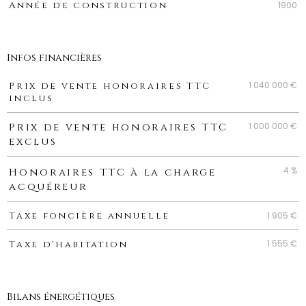
1900
Année de construction
Infos financières
Caractéristiques
Valeurs
1 040 000 €
Prix de vente honoraires TTC
inclus
1 000 000 €
Prix de vente honoraires TTC
exclus
4 %
Honoraires TTC à la charge
acquéreur
1 905 €
Taxe foncière annuelle
1 555 €
Taxe d'habitation
Bilans énergétiques