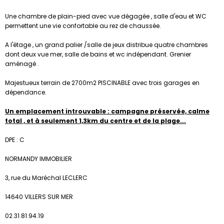
Une chambre de plain-pied avec vue dégagée , salle d'eau et WC
permettent une vie confortable au rez de chaussée.
A l'étage , un grand palier /salle de jeux distribue quatre chambres
dont deux vue mer, salle de bains et wc indépendant. Grenier
aménagé .
Majestueux terrain de 2700m2 PISCINABLE avec trois garages en
dépendance.
Un emplacement introuvable : campagne préservée, calme
total , et à seulement 1,3km du centre et de la plage...
DPE : C
NORMANDY IMMOBILIER
3, rue du Maréchal LECLERC
14640 VILLERS SUR MER
02.31.81.94.19