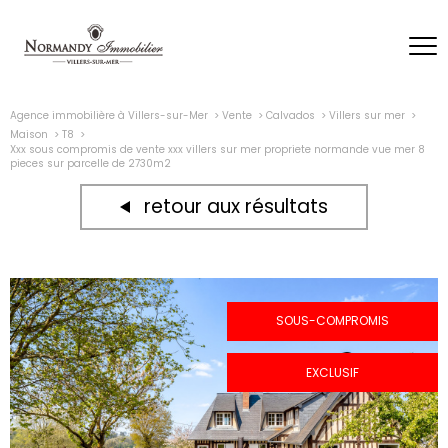
Agence immobilière à Villers-sur-Mer
Vente
Calvados
Villers sur mer
Maison
T8
Xxx sous compromis de vente xxx villers sur mer propriete normande vue mer 8
pieces sur parcelle de 2730m2
retour aux résultats
SOUS-COMPROMIS
EXCLUSIF