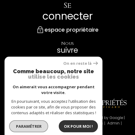
Se
connecter
espace propriétaire
Nous
suivre
On en reste là
Comme beaucoup, notre site
utilise les cookies
Nos
Partenaires
On aimerait vous accompagner pendant
votre visite.
En poursuivant, vous acceptez l'utilisation des
cookies par ce site, afin de vous proposer des
contenus adaptés et réaliser des statistiques !
© 2026 | Tous droits réservés | Traduction powered by Google |
Nos honoraires
Plan du site
Mentions légales
Admin
PARAMÉTRER
OK POUR MOI !
Partenaires
Politique RGPD
Cookies