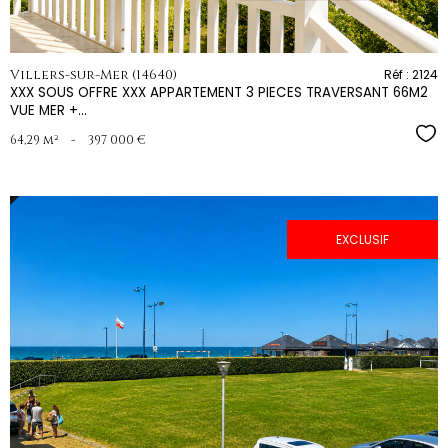
Villers-sur-Mer (14640)
Réf : 2124
XXX SOUS OFFRE XXX APPARTEMENT 3 PIECES TRAVERSANT 66M2
VUE MER +...
Sél
64,29 m²
-
397 000 €
EXCLUSIF
voir le
bien