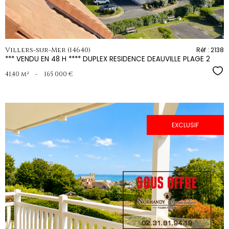
Villers-sur-Mer (14640)
Réf : 2138
*** VENDU EN 48 H **** DUPLEX RESIDENCE DEAUVILLE PLAGE 2
Sél
41,40 m²
-
165 000 €
EXCLUSIF
voir le
bien