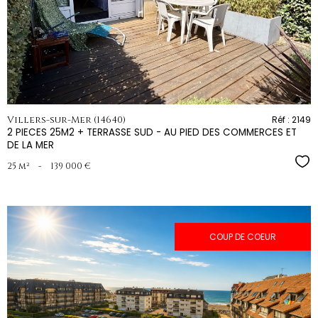
bien
Villers-sur-Mer (14640)
Réf : 2149
2 PIECES 25M2 + TERRASSE SUD - AU PIED DES COMMERCES ET
DE LA MER
Sél
25 m²
-
139 000 €
COUP DE COEUR
voir le