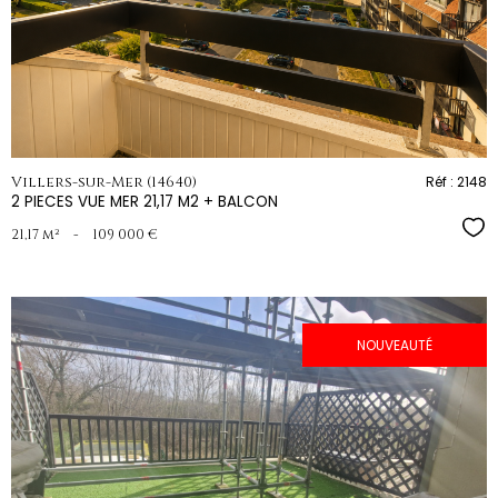
bien
Villers-sur-Mer (14640)
Réf : 2148
2 PIECES VUE MER 21,17 M2 + BALCON
Sél
21,17 m²
-
109 000 €
NOUVEAUTÉ
voir le