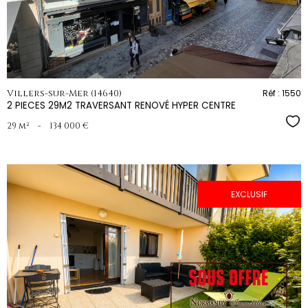
Villers-sur-Mer (14640)
Réf : 1550
2 PIECES 29M2 TRAVERSANT RENOVÉ HYPER CENTRE
Sél
29 m²
-
134 000 €
EXCLUSIF
voir le
bien