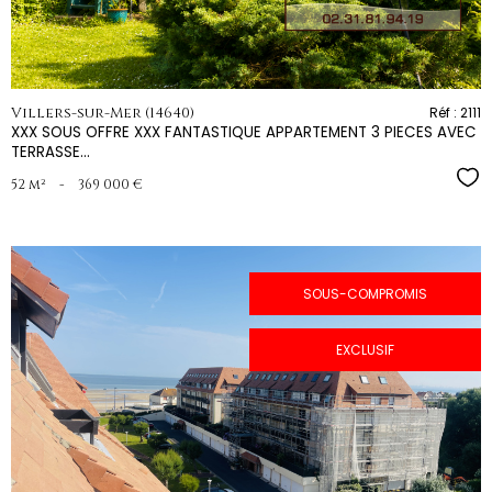
Villers-sur-Mer (14640)
Réf : 2111
XXX SOUS OFFRE XXX FANTASTIQUE APPARTEMENT 3 PIECES AVEC
TERRASSE...
Sél
52 m²
-
369 000 €
SOUS-COMPROMIS
EXCLUSIF
voir le
bien