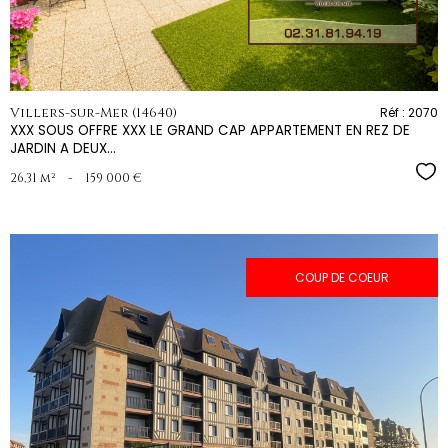
Villers-sur-Mer (14640)
Réf : 2070
XXX SOUS OFFRE XXX LE GRAND CAP APPARTEMENT EN REZ DE
JARDIN A DEUX...
Sél
26,31 m²
-
159 000 €
COUP DE COEUR
voir le
bien