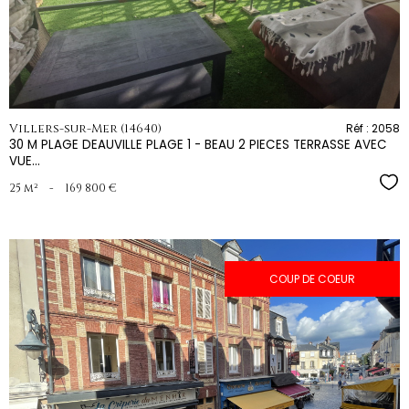
bien
Villers-sur-Mer (14640)
Réf : 2058
30 M PLAGE DEAUVILLE PLAGE 1 - BEAU 2 PIECES TERRASSE AVEC
VUE...
Sél
25 m²
-
169 800 €
COUP DE COEUR
voir le
bien