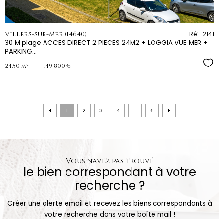
Villers-sur-Mer (14640)
Réf : 2141
30 M plage ACCES DIRECT 2 PIECES 24M2 + LOGGIA VUE MER +
PARKING...
Sél
24,50 m²
-
149 800 €
1
2
3
4
...
6
Vous n'avez pas trouvé
le bien correspondant à votre
recherche ?
Créer une alerte email et recevez les biens correspondants à
votre recherche dans votre boîte mail !