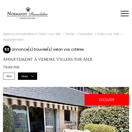
Agence immobilière à Villers-sur-Mer
Vente
Calvados
Villers sur mer
Appartement
53
annonce(s) trouvée(s) selon vos critères
Appartement à vendre Villers-Sur-Mer
Trier par
Prix
Date
EXCLUSIF
voir le