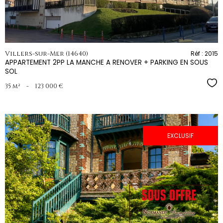
Villers-sur-Mer (14640)
Réf : 2015
APPARTEMENT 2PP LA MANCHE A RENOVER + PARKING EN SOUS
SOL
Sél
35 m²
-
123 000 €
EXCLUSIF
voir le
bien