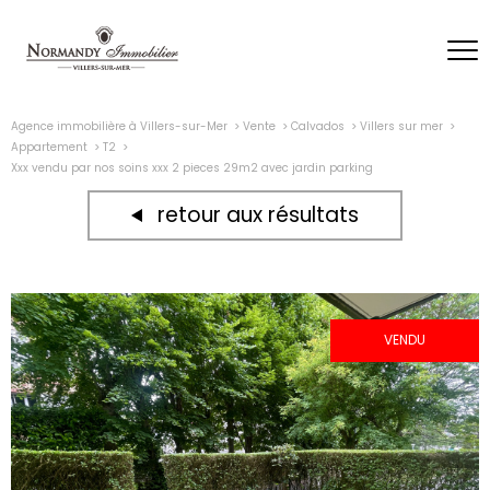
Agence immobilière à Villers-sur-Mer
Vente
Calvados
Villers sur mer
Appartement
T2
Xxx vendu par nos soins xxx 2 pieces 29m2 avec jardin parking
retour aux résultats
VENDU