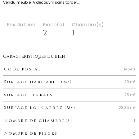
Vendu meublé. A découvrir sans tarder....
Prix du bien
Pièce(s)
Chambre(s)
2
1
Caractéristiques du bien
Caractéristiques
Valeurs
14640
Code postal
29 m²
Surface habitable (m²)
25 m²
surface terrain
28,85 m²
Surface loi Carrez (m²)
1
Nombre de chambre(s)
2
Nombre de pièces