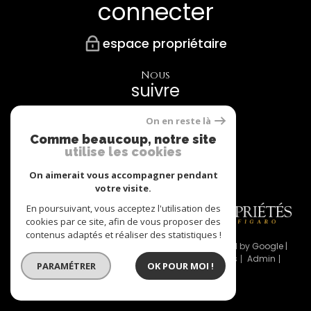
connecter
espace propriétaire
Nous
suivre
On en reste là
Comme beaucoup, notre site
utilise les cookies
Nos
Partenaires
On aimerait vous accompagner pendant
votre visite.
En poursuivant, vous acceptez l'utilisation des
cookies par ce site, afin de vous proposer des
contenus adaptés et réaliser des statistiques !
© 2026 | Tous droits réservés | Traduction powered by Google |
Nos honoraires
Plan du site
Mentions légales
Admin
PARAMÉTRER
OK POUR MOI !
Partenaires
Politique RGPD
Cookies