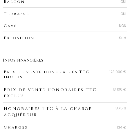
OUI
Balcon
OUI
Terrasse
NON
Cave
Sud
Exposition
Infos financières
Caractéristiques
Valeurs
123 000 €
Prix de vente honoraires TTC
inclus
113 100 €
Prix de vente honoraires TTC
exclus
8,75 %
Honoraires TTC à la charge
acquéreur
134 €
Charges