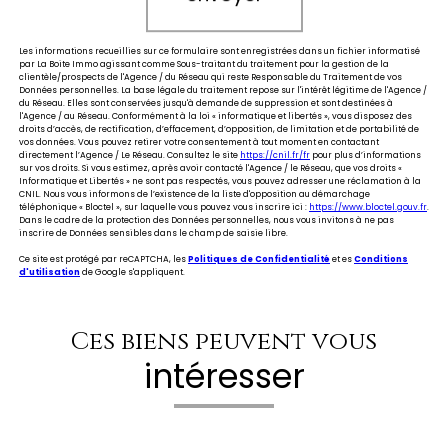
Les informations recueillies sur ce formulaire sont enregistrées dans un fichier informatisé
par La Boite Immo agissant comme Sous-traitant du traitement pour la gestion de la
clientèle/prospects de l'Agence / du Réseau qui reste Responsable du Traitement de vos
Données personnelles. La base légale du traitement repose sur l'intérêt légitime de l'Agence /
du Réseau. Elles sont conservées jusqu'à demande de suppression et sont destinées à
l'Agence / au Réseau. Conformément à la loi « informatique et libertés », vous disposez des
droits d’accès, de rectification, d’effacement, d’opposition, de limitation et de portabilité de
vos données. Vous pouvez retirer votre consentement à tout moment en contactant
directement l’Agence / Le Réseau. Consultez le site
https://cnil.fr/fr
pour plus d’informations
sur vos droits. Si vous estimez, après avoir contacté l'Agence / le Réseau, que vos droits «
Informatique et Libertés » ne sont pas respectés, vous pouvez adresser une réclamation à la
CNIL. Nous vous informons de l’existence de la liste d'opposition au démarchage
téléphonique « Bloctel », sur laquelle vous pouvez vous inscrire ici :
https://www.bloctel.gouv.fr
.
Dans le cadre de la protection des Données personnelles, nous vous invitons à ne pas
inscrire de Données sensibles dans le champ de saisie libre.
Ce site est protégé par reCAPTCHA, les
Politiques de Confidentialité
et es
Conditions
d'utilisation
de Google s'appliquent.
Ces biens peuvent vous
intéresser