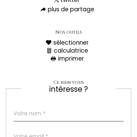
plus de partage
Nos outils
sélectionner
calculatrice
imprimer
Ce bien vous
intéresse ?
Nom
Fieldset
*
par
défaut
email
*