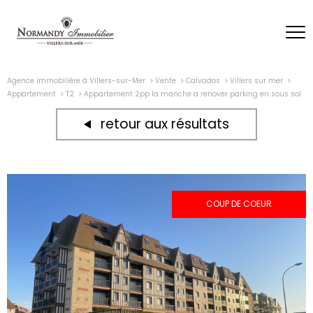
Agence immobilière à Villers-sur-Mer
Vente
Calvados
Villers sur mer
Appartement
T2
Appartement 2pp la manche a renover parking en sous sol
retour aux résultats
COUP DE COEUR