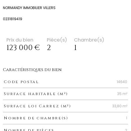
NORMANDY IMMOBILIER VILLERS
0231819419
Prix du bien
Pièce(s)
Chambre(s)
123 000 €
2
1
Caractéristiques du bien
Caractéristiques
Valeurs
14640
Code postal
35 m²
Surface habitable (m²)
33,80 m²
Surface loi Carrez (m²)
1
Nombre de chambre(s)
2
Nombre de pièces