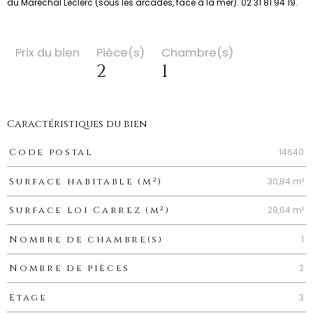
du Maréchal Leclerc (sous les arcades, face à la mer). 02 31 81 94 19.
Prix du bien
Pièce(s)
Chambre(s)
2
1
Caractéristiques du bien
Caractéristiques
Valeurs
14640
Code postal
30,84 m²
Surface habitable (m²)
29,64 m²
Surface loi Carrez (m²)
1
Nombre de chambre(s)
2
Nombre de pièces
3
Etage