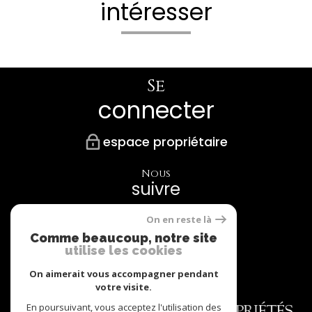
intéresser
Se
connecter
espace propriétaire
Nous
suivre
On en reste là
Comme beaucoup, notre site
utilise les cookies
Nos
Partenaires
On aimerait vous accompagner pendant
votre visite.
En poursuivant, vous acceptez l'utilisation des