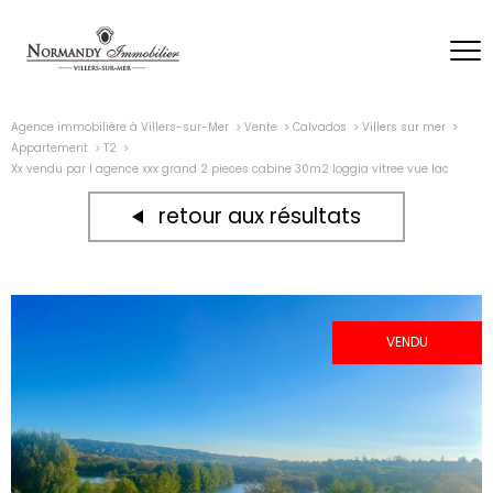
Agence immobilière à Villers-sur-Mer
Vente
Calvados
Villers sur mer
Appartement
T2
Xx vendu par l agence xxx grand 2 pieces cabine 30m2 loggia vitree vue lac
retour aux résultats
VENDU