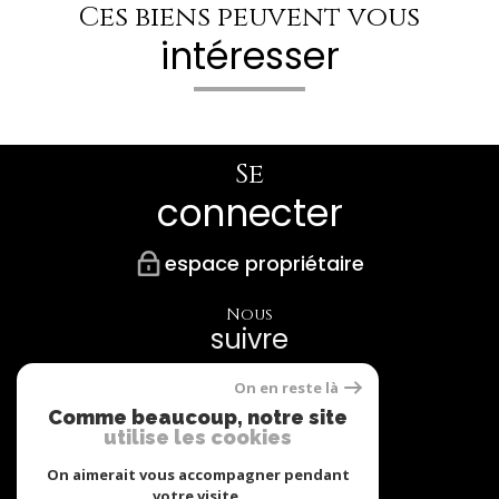
Ces biens peuvent vous
intéresser
Se
connecter
espace propriétaire
Nous
suivre
On en reste là
Comme beaucoup, notre site
utilise les cookies
Nos
Partenaires
On aimerait vous accompagner pendant
votre visite.