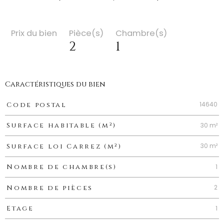
Prix du bien
Pièce(s)
Chambre(s)
2
1
Caractéristiques du bien
Caractéristiques
Valeurs
14640
Code postal
30 m²
Surface habitable (m²)
30 m²
Surface loi Carrez (m²)
1
Nombre de chambre(s)
2
Nombre de pièces
1
Etage