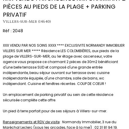
PIÈCES AU PIEDS DE LA PLAGE + PARKING
PRIVATIF
Villers-sur-Mer (14640)
Réf : 2048
XXX VENDU PAR NOS SOINS XXXX **** EXCLUSIVITE NORMANDY IMMOBILIER
VILLERS SUR MER ***** Résidence LES COLOMBIÈRES, aux pieds de la
plage de VILLERS-SUR-MER, au 1er étage avec ascenseur, votre
agence vous propose ce charmant 2 pièces de 30m2 bénéficiant
d'une belle terrasse SUD et composé d'une grande entrée
indépendante, beau séjour ouvrant sur terrasse avec cuisine
indépendante équipée, d'une chambre, salle de bains, wc
indépendant. Cuisine et fenêtres récentes. COUP DE COEUR !
Un emplacement de parking privatif au sein de cette résidence
sécurisée complète cette offre.
Un pied à terre parfait pour de ses séjours à Villers-sur-mer.
Renseignements et RDV de visite
: Normandy Immobilier, 3 rue du
Maréchal Leclerc (sous les arcades, face à la mer) : 02 31 81 94 19.