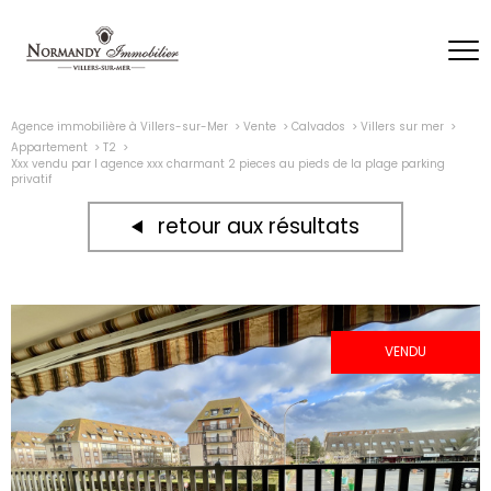
Agence immobilière à Villers-sur-Mer
Vente
Calvados
Villers sur mer
Appartement
T2
Xxx vendu par l agence xxx charmant 2 pieces au pieds de la plage parking
privatif
retour aux résultats
VENDU