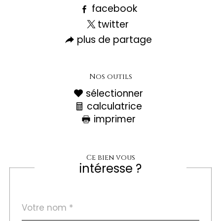
facebook
twitter
plus de partage
Nos outils
sélectionner
calculatrice
imprimer
Ce bien vous
intéresse ?
Nom
Fieldset
*
par
défaut