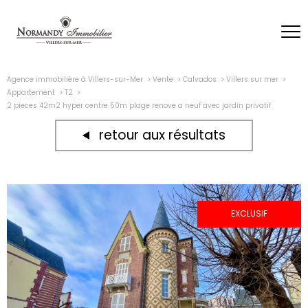
Agence immobilière à Villers-sur-Mer
Vente
Calvados
Villers sur mer
Appartement
T2
2 pieces 42m2 hyper centre 50m plage renove a neuf avec jardin privatif
retour aux résultats
EXCLUSIF