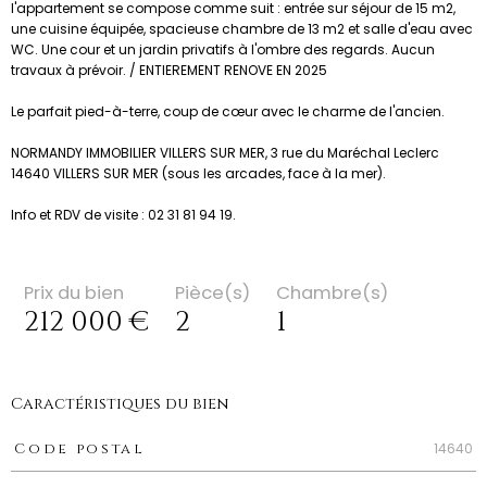
l'appartement se compose comme suit : entrée sur séjour de 15 m2,
une cuisine équipée, spacieuse chambre de 13 m2 et salle d'eau avec
WC. Une cour et un jardin privatifs à l'ombre des regards. Aucun
travaux à prévoir. / ENTIEREMENT RENOVE EN 2025
Le parfait pied-à-terre, coup de cœur avec le charme de l'ancien.
NORMANDY IMMOBILIER VILLERS SUR MER, 3 rue du Maréchal Leclerc
14640 VILLERS SUR MER (sous les arcades, face à la mer).
Info et RDV de visite : 02 31 81 94 19.
Prix du bien
Pièce(s)
Chambre(s)
212 000 €
2
1
Caractéristiques du bien
Caractéristiques
Valeurs
14640
Code postal