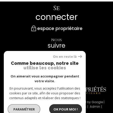
Se
connecter
espace propriétaire
Nous
suivre
On en reste là
Comme beaucoup, notre site
utilise les cookies
Nos
Partenaires
On aimerait vous accompagner pendant
votre visite.
En poursuivant, vous acceptez l'utilisation des
cookies par ce site, afin de vous proposer des
contenus adaptés et réaliser des statistiques !
© 2026 | Tous droits réservés | Traduction powered by Google |
Nos honoraires
Plan du site
Mentions légales
Admin
PARAMÉTRER
OK POUR MOI !
Partenaires
Politique RGPD
Cookies