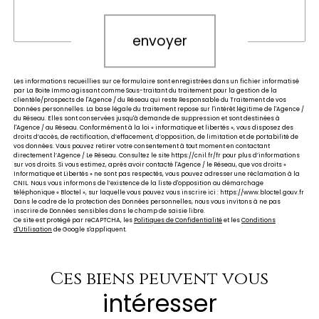
envoyer
Les informations recueillies sur ce formulaire sont enregistrées dans un fichier informatisé
par La Boite Immo agissant comme Sous-traitant du traitement pour la gestion de la
clientèle/prospects de l'Agence / du Réseau qui reste Responsable du Traitement de vos
Données personnelles. La base légale du traitement repose sur l'intérêt légitime de l'Agence /
du Réseau. Elles sont conservées jusqu'à demande de suppression et sont destinées à
l'Agence / au Réseau. Conformément à la loi « informatique et libertés », vous disposez des
droits d’accès, de rectification, d’effacement, d’opposition, de limitation et de portabilité de
vos données. Vous pouvez retirer votre consentement à tout moment en contactant
directement l’Agence / Le Réseau. Consultez le site https://cnil.fr/fr pour plus d’informations
sur vos droits. Si vous estimez, après avoir contacté l'Agence / le Réseau, que vos droits «
Informatique et Libertés » ne sont pas respectés, vous pouvez adresser une réclamation à la
CNIL. Nous vous informons de l’existence de la liste d'opposition au démarchage
téléphonique « Bloctel », sur laquelle vous pouvez vous inscrire ici : https://www.bloctel.gouv.fr
Dans le cadre de la protection des Données personnelles, nous vous invitons à ne pas
inscrire de Données sensibles dans le champ de saisie libre.
Ce site est protégé par reCAPTCHA, les
Politiques de Confidentialité
et les
Conditions
d'Utilisation
de Google s'appliquent.
Ces biens peuvent vous
intéresser