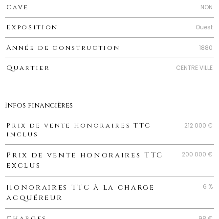
NON
Cave
Ouest
Exposition
1880
Année de construction
CENTRE VILLE
Quartier
Infos financières
Caractéristiques
Valeurs
212 000 €
Prix de vente honoraires TTC
inclus
200 000 €
Prix de vente honoraires TTC
exclus
6 %
Honoraires TTC à la charge
acquéreur
98 €
Charges