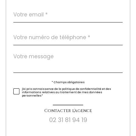
email
*
Téléphone
*
Message
Fieldset
*
par
défaut
Validation
* Champs obligatoires
j'ai pris connaissance de la politique de confidentialité et des
informations relatives au traitement de mes données
personnelles*
Contacter l'agence
02 31 81 94 19
Validation