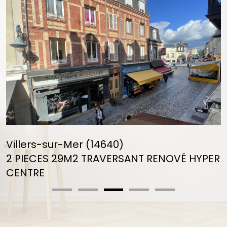
voir le
bien
Villers-sur-Mer (14640)
TERRAIN À BATIR 2265M2 2KMS PLAGE
2 265 m²
-
265 000 €