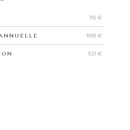
s
115 €
 annuelle
668 €
ion
521 €