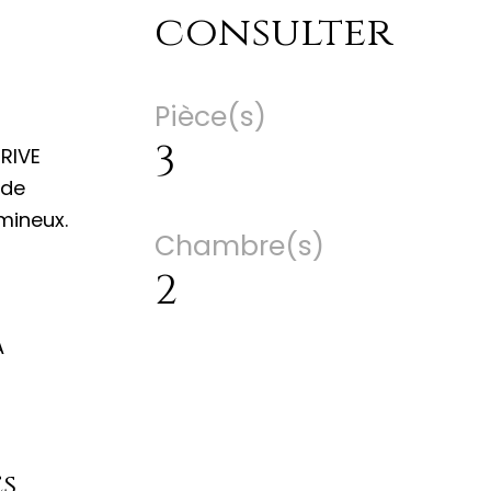
consulter
Pièce(s)
3
RIVE
 de
mineux.
Chambre(s)
2
A
es