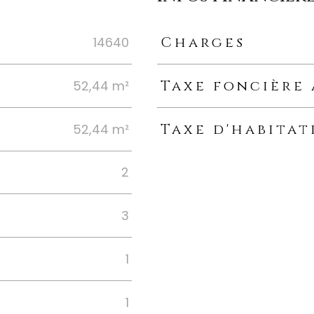
Charges
14640
Caractéristiques
Valeur
Taxe foncière
52,44 m²
Taxe d'habitat
52,44 m²
2
3
1
1