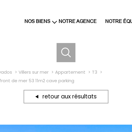
NOS BIENS
NOTRE AGENCE
NOTRE ÉQ
maisons et villas
appartements
terrains
parkings
vados
Villers sur mer
Appartement
T3
front de mer 53 11m2 cave parking
retour aux résultats