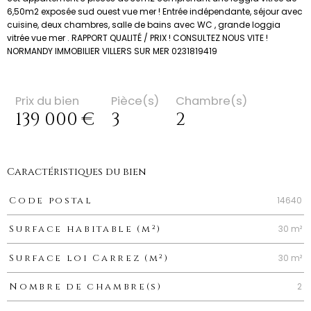
6,50m2 exposée sud ouest vue mer ! Entrée indépendante, séjour avec
cuisine, deux chambres, salle de bains avec WC , grande loggia
vitrée vue mer . RAPPORT QUALITÉ / PRIX ! CONSULTEZ NOUS VITE !
NORMANDY IMMOBILIER VILLERS SUR MER 0231819419
Prix du bien
Pièce(s)
Chambre(s)
139 000 €
3
2
Caractéristiques du bien
Caractéristiques
Valeurs
14640
Code postal
30 m²
Surface habitable (m²)
30 m²
Surface loi Carrez (m²)
2
Nombre de chambre(s)