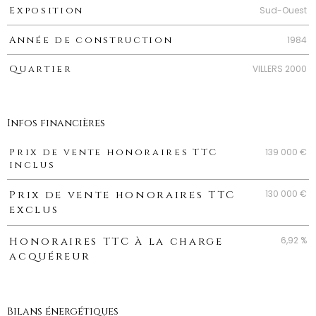
Sud-Ouest
Exposition
1984
Année de construction
VILLERS 2000
Quartier
Infos financières
Caractéristiques
Valeurs
139 000 €
Prix de vente honoraires TTC
inclus
130 000 €
Prix de vente honoraires TTC
exclus
6,92 %
Honoraires TTC à la charge
acquéreur
Bilans énergétiques