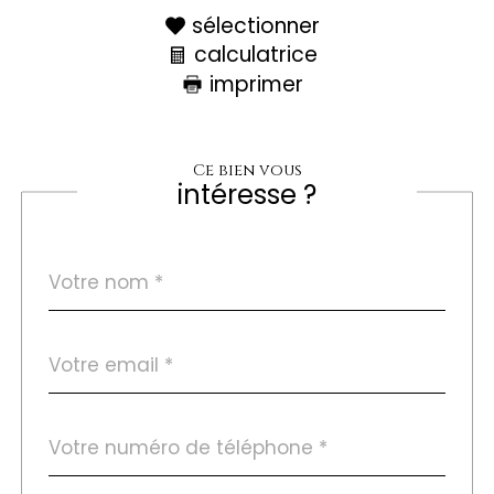
sélectionner
calculatrice
imprimer
Ce bien vous
intéresse ?
Nom
Fieldset
*
par
défaut
email
*
Téléphone
*