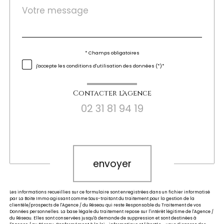
Message
Fieldset
*
par
défaut
Validation
* Champs obligatoires
j'accepte les conditions d'utilisation des données (*)*
Contacter l'agence
02 31 81 94 19
Validation
envoyer
Les informations recueillies sur ce formulaire sont enregistrées dans un fichier informatisé
par La Boite Immo agissant comme Sous-traitant du traitement pour la gestion de la
clientèle/prospects de l'Agence / du Réseau qui reste Responsable du Traitement de vos
Données personnelles. La base légale du traitement repose sur l'intérêt légitime de l'Agence /
du Réseau. Elles sont conservées jusqu'à demande de suppression et sont destinées à