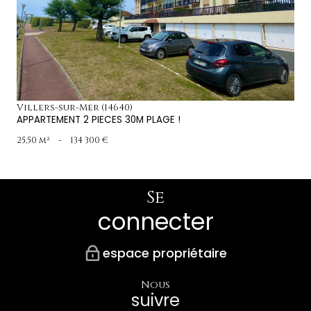
voir le bien
Villers-sur-Mer (14640)
APPARTEMENT 2 PIECES 30M PLAGE !
25,50 m²
-
134 300 €
Se
connecter
espace propriétaire
Nous
suivre