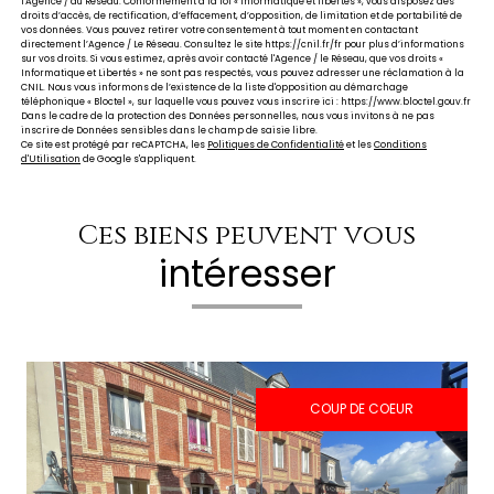
l'Agence / au Réseau. Conformément à la loi « informatique et libertés », vous disposez des
droits d’accès, de rectification, d’effacement, d’opposition, de limitation et de portabilité de
vos données. Vous pouvez retirer votre consentement à tout moment en contactant
directement l’Agence / Le Réseau. Consultez le site https://cnil.fr/fr pour plus d’informations
sur vos droits. Si vous estimez, après avoir contacté l'Agence / le Réseau, que vos droits «
Informatique et Libertés » ne sont pas respectés, vous pouvez adresser une réclamation à la
CNIL. Nous vous informons de l’existence de la liste d'opposition au démarchage
téléphonique « Bloctel », sur laquelle vous pouvez vous inscrire ici : https://www.bloctel.gouv.fr
Dans le cadre de la protection des Données personnelles, nous vous invitons à ne pas
inscrire de Données sensibles dans le champ de saisie libre.
Ce site est protégé par reCAPTCHA, les
Politiques de Confidentialité
et les
Conditions
d'Utilisation
de Google s'appliquent.
Ces biens peuvent vous
intéresser
COUP DE COEUR