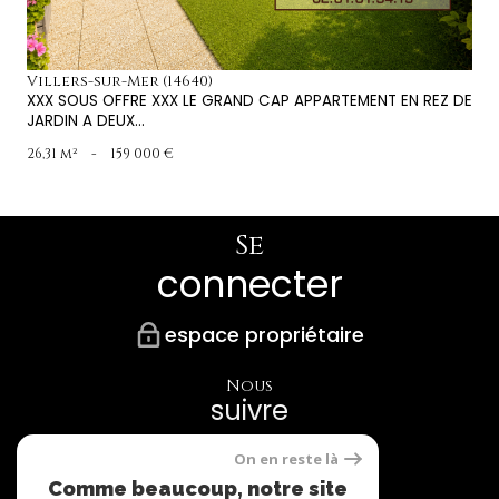
Villers-sur-Mer (14640)
XXX SOUS OFFRE XXX LE GRAND CAP APPARTEMENT EN REZ DE
JARDIN A DEUX...
26,31 m²
-
159 000 €
Se
connecter
espace propriétaire
Nous
suivre
On en reste là
Comme beaucoup, notre site