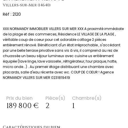
Villers-sur-Mer (14640)
Réf : 2120
XXX NORMANDY IMMOBILIER VILLERS SUR MER XXX A proximité immédiate
de la plage et des commerces, Résidence LE VILLAGE DE LA PLAGE ,
véritable coup de coeur pour cet adorable cottage 2 pièces
entièrement rénové. Bénéficiant d'un état irréprochable , s'accédant
par une belle terrase privative sans vis à vis, il comprend au rez de
chuassée un beau séjour lumineux avec cuisine us entièrement
équipée (lave linge, lave vaisselle , réfrigérateur, four plaque, hotte,
micro onde...) . Au premeir étage distribuant une chambre avec
placards, salle d'eau récente avec wc. COUP DE COEUR ! Agence
NORMANDY VILLERS SUR MER 0231819419
Prix du bien
Pièce(s)
Chambre(s)
189 800 €
2
1
Caractéristiques du bien