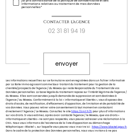
j'ai pris connaissance de la politique de confidentialité et des
informations relatives au traitement de mes données
personnelles*
Contacter l'agence
02 31 81 94 19
Validation
envoyer
Les informations recueillies sur ce formulaire sont enregistrées dans un fichier informatisé
par La Boite Immo agissant comme Sous-traitant du traitement pour la gestion de la
clientèle/prospects de l'Agence / du Réseau qui reste Responsable du Traitement de vos
Données personnelles. La base légale du traitement repose sur l'intérêt légitime de l'Agence /
du Réseau. Elles sont conservées jusqu'à demande de suppression et sont destinées à
l'Agence / au Réseau. Conformément à la loi « informatique et libertés », vous disposez des
droits d’accès, de rectification, d’effacement, d’opposition, de limitation et de portabilité de
vos données. Vous pouvez retirer votre consentement à tout moment en contactant
directement l’Agence / Le Réseau. Consultez le site
https://cnil.fr/fr
pour plus d’informations
sur vos droits. Si vous estimez, après avoir contacté l'Agence / le Réseau, que vos droits «
Informatique et Libertés » ne sont pas respectés, vous pouvez adresser une réclamation à la
CNIL. Nous vous informons de l’existence de la liste d'opposition au démarchage
téléphonique « Bloctel », sur laquelle vous pouvez vous inscrire ici :
https://www.bloctel.gouv.fr
.
Dans le cadre de la protection des Données personnelles, nous vous invitons à ne pas