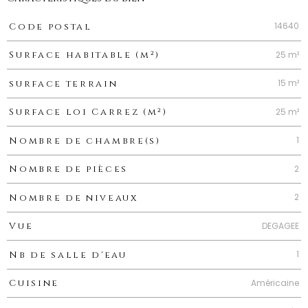
Caractéristiques
Valeurs
14640
Code postal
25 m²
Surface habitable (m²)
15 m²
surface terrain
25 m²
Surface loi Carrez (m²)
1
Nombre de chambre(s)
2
Nombre de pièces
2
Nombre de niveaux
DEGAGEE
Vue
1
Nb de salle d'eau
Américaine
Cuisine