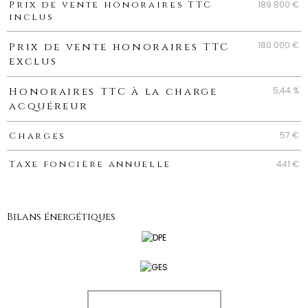
Caractéristiques
Valeurs
189 800 €
Prix de vente honoraires TTC
inclus
180 000 €
Prix de vente honoraires TTC
exclus
5,44 %
Honoraires TTC à la charge
acquéreur
57 €
Charges
441 €
Taxe foncière annuelle
Bilans énergétiques