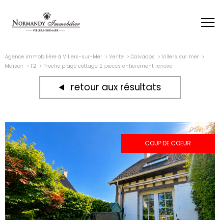
Agence immobilière à Villers-sur-Mer
Vente
Calvados
Villers sur mer
Maison
T2
Proche plage cottage 2 pieces entierement renove
retour aux résultats
COUP DE COEUR