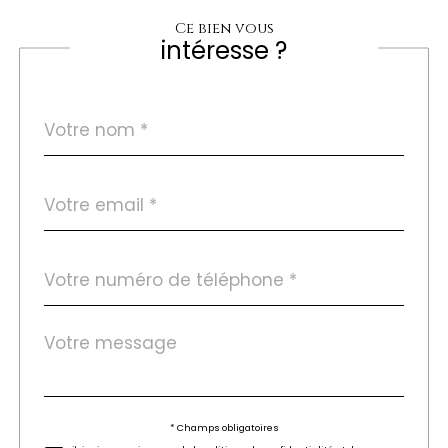
Ce bien vous
intéresse ?
Nom
Fieldset
*
par
défaut
email
*
Téléphone
*
Message
Fieldset
*
par
défaut
Validation
* Champs obligatoires