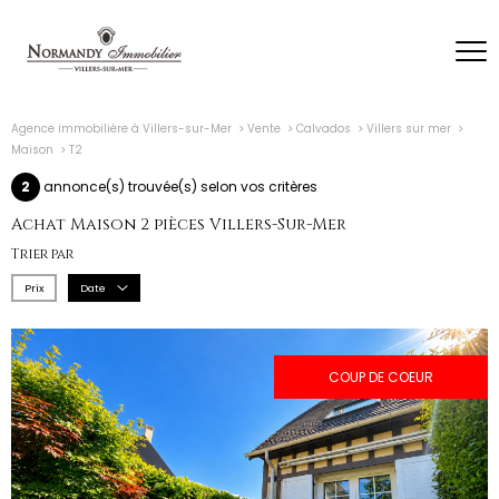
Agence immobilière à Villers-sur-Mer
Vente
Calvados
Villers sur mer
Maison
T2
2
annonce(s) trouvée(s) selon vos critères
Achat Maison 2 pièces Villers-Sur-Mer
Trier par
Prix
Date
COUP DE COEUR
voir le