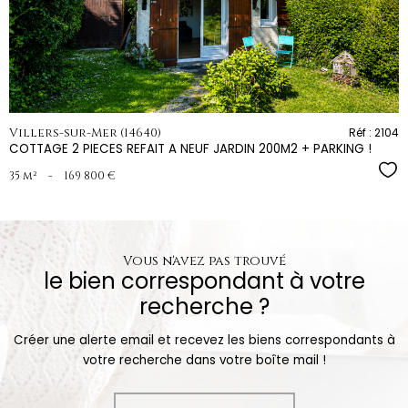
bien
Villers-sur-Mer (14640)
Réf : 2104
COTTAGE 2 PIECES REFAIT A NEUF JARDIN 200M2 + PARKING !
Sél
35 m²
-
169 800 €
Vous n'avez pas trouvé
le bien correspondant à votre
recherche ?
Créer une alerte email et recevez les biens correspondants à
votre recherche dans votre boîte mail !