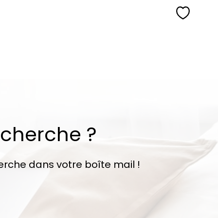
Sélecti
echerche ?
erche dans votre boîte mail !