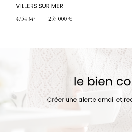
VILLERS SUR MER
47,54 m²
-
255 000 €
le bien c
Créer une alerte email et re