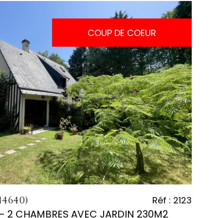
COUP DE COEUR
voir le
bien
14640)
Réf : 2123
 - 2 CHAMBRES AVEC JARDIN 230M2