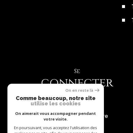
Se
connecter
On en reste là
Comme beaucoup, notre site
utilise les cookies
On aimerait vous accompagner pendant
espace propriétaire
votre visite.
En poursuivant, vous acceptez l'utilisation des