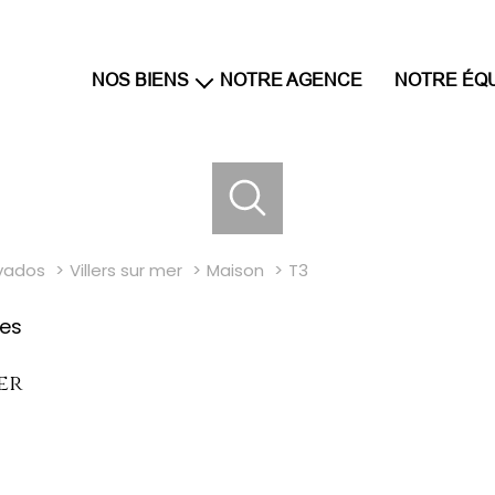
NOS BIENS
NOTRE AGENCE
NOTRE ÉQ
maisons et villas
appartements
terrains
parkings
vados
Villers sur mer
Maison
T3
res
er